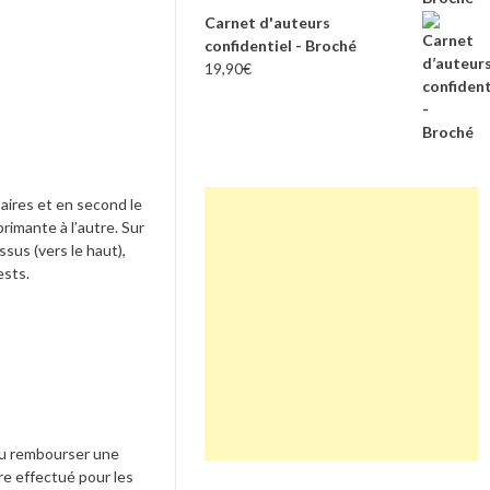
Carnet d'auteurs
confidentiel - Broché
19,90
€
paires et en second le
primante à l’autre. Sur
ssus (vers le haut),
ests.
 ou rembourser une
re effectué pour les