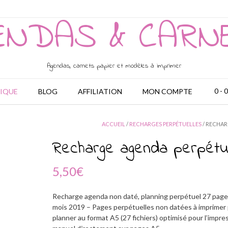
ENDAS & CARN
Agendas, carnets papier et modèles à imprimer
0
- 
IQUE
BLOG
AFFILIATION
MON COMPTE
ACCUEIL
/
RECHARGES PERPÉTUELLES
/ RECHAR
Recharge agenda perpétu
5,50
€
Recharge agenda non daté, planning perpétuel 27 pages
mois 2019 – Pages perpétuelles non datées à imprimer
planner au format A5 (27 fichiers) optimisé pour l’impre