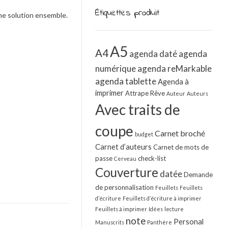
Étiquettes produit
une solution ensemble.
A5
A4
agenda daté
agenda
numérique
agenda reMarkable
agenda tablette
Agenda à
imprimer
Attrape Rêve
Auteur
Auteurs
Avec traits de
coupe
Carnet broché
budget
Carnet d’auteurs
Carnet de mots de
passe
check-list
Cerveau
Couverture
datée
Demande
de personnalisation
Feuillets
Feuillets
d’écriture
Feuillets d’écriture à imprimer
Feuillets à imprimer
Idées
lecture
note
Personal
Manuscrits
Panthère