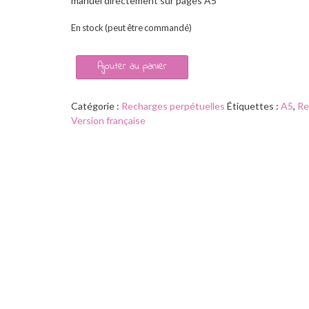
manuel directement sur pages A5
En stock (peut être commandé)
quantité
Ajouter au panier
de
Recharge
agenda
Catégorie :
Recharges perpétuelles
Étiquettes :
A5
,
Re
perpétuel
Version française
A5