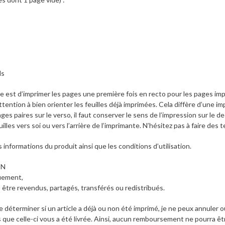
ls
ple est d’imprimer les pages une première fois en recto pour les pages im
tention à bien orienter les feuilles déjà imprimées. Cela diffère d’une im
ges paires sur le verso, il faut conserver le sens de l’impression sur le de
illes vers soi ou vers l’arrière de l’imprimante. N’hésitez pas à faire des t
 informations du produit ainsi que les conditions d’utilisation.
ON
uement,
 être revendus, partagés, transférés ou redistribués.
e déterminer si un article a déjà ou non été imprimé, je ne peux annuler
ue celle-ci vous a été livrée. Ainsi, aucun remboursement ne pourra êt