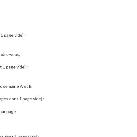
1 page vide) :
endez-vous,
t 1 page vide) :
ec semaine A et B
ages dont 1 page vide) :
 par page
s dont 1 page vide) :