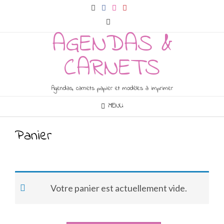
Skip
to
content
AGENDAS &
CARNETS
Agendas, carnets papier et modèles à imprimer
MENU
Panier
Votre panier est actuellement vide.