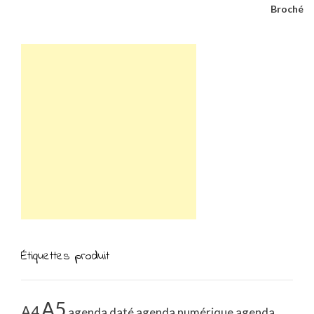
Étiquettes produit
A5
A4
agenda daté
agenda numérique
agenda