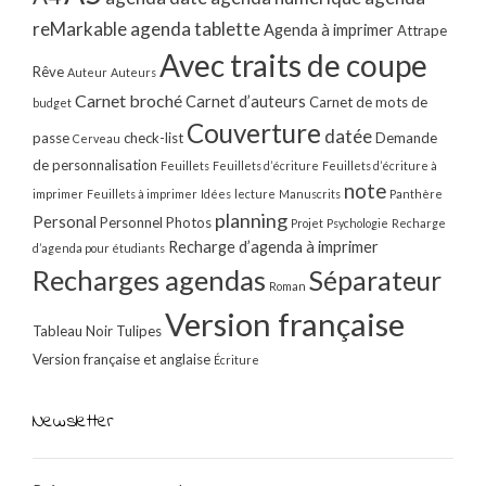
reMarkable
agenda tablette
Agenda à imprimer
Attrape
Avec traits de coupe
Rêve
Auteur
Auteurs
Carnet broché
Carnet d’auteurs
Carnet de mots de
budget
Couverture
datée
passe
check-list
Demande
Cerveau
de personnalisation
Feuillets
Feuillets d’écriture
Feuillets d’écriture à
note
imprimer
Feuillets à imprimer
Idées
lecture
Manuscrits
Panthère
planning
Personal
Personnel
Photos
Projet
Psychologie
Recharge
Recharge d’agenda à imprimer
d’agenda pour étudiants
Recharges agendas
Séparateur
Roman
Version française
Tableau Noir
Tulipes
Version française et anglaise
Écriture
Newsletter