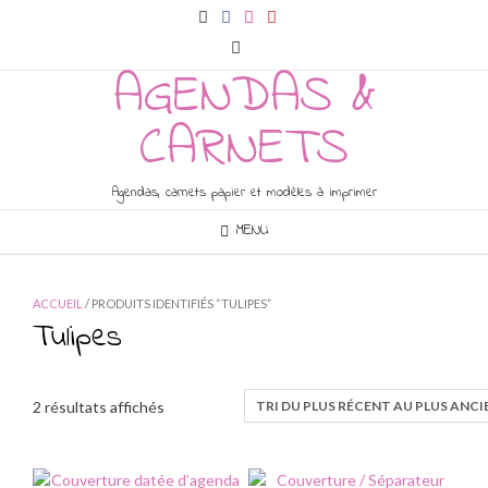
Skip
to
content
AGENDAS &
CARNETS
Agendas, carnets papier et modèles à imprimer
MENU
ACCUEIL
/ PRODUITS IDENTIFIÉS “TULIPES”
Tulipes
Trié
2 résultats affichés
du
plus
récent