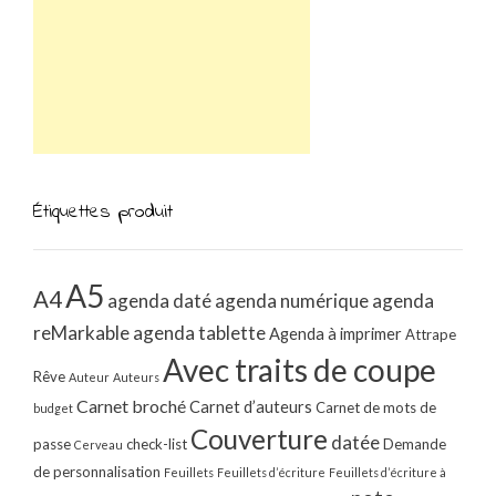
Étiquettes produit
A5
A4
agenda daté
agenda numérique
agenda
reMarkable
agenda tablette
Agenda à imprimer
Attrape
Avec traits de coupe
Rêve
Auteur
Auteurs
Carnet broché
Carnet d’auteurs
Carnet de mots de
budget
Couverture
datée
passe
check-list
Demande
Cerveau
de personnalisation
Feuillets
Feuillets d’écriture
Feuillets d’écriture à