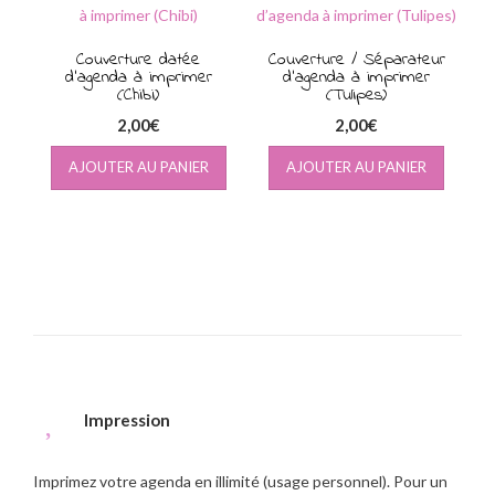
au
plus
Couverture datée
ancien
Couverture / Séparateur
d’agenda à imprimer
d’agenda à imprimer
(Chibi)
(Tulipes)
2,00
€
2,00
€
AJOUTER AU PANIER
AJOUTER AU PANIER
Impression
Imprimez votre agenda en illimité (usage personnel). Pour un