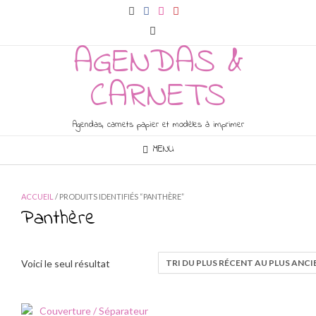
Skip
to
content
AGENDAS &
CARNETS
Agendas, carnets papier et modèles à imprimer
MENU
ACCUEIL
/ PRODUITS IDENTIFIÉS “PANTHÈRE”
Panthère
Voici le seul résultat