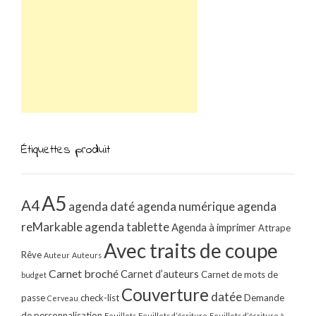
Étiquettes produit
A5
A4
agenda daté
agenda numérique
agenda
reMarkable
agenda tablette
Agenda à imprimer
Attrape
Avec traits de coupe
Rêve
Auteur
Auteurs
Carnet broché
Carnet d’auteurs
Carnet de mots de
budget
Couverture
datée
passe
check-list
Demande
Cerveau
de personnalisation
Feuillets
Feuillets d’écriture
Feuillets d’écriture à