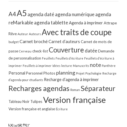
A5
A4
agenda daté
agenda numérique
agenda
reMarkable
agenda tablette
Agenda à imprimer
Attrape
Avec traits de coupe
Rêve
Auteur
Auteurs
Carnet broché
Carnet d’auteurs
Carnet de mots de
budget
Couverture
datée
passe
check-list
Demande
Cerveau
de personnalisation
Feuillets
Feuillets d’écriture
Feuillets d’écriture à
note
imprimer
Feuillets à imprimer
Idées
lecture
Manuscrits
Panthère
planning
Personal
Personnel
Photos
Projet
Psychologie
Recharge
Recharge d’agenda à imprimer
d’agenda pour étudiants
Recharges agendas
Séparateur
Roman
Version française
Tableau Noir
Tulipes
Version française et anglaise
Écriture
Newsletter