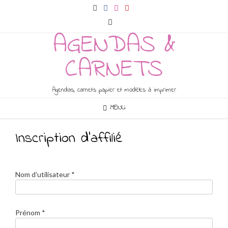
Skip
to
content
AGENDAS &
CARNETS
Agendas, carnets papier et modèles à imprimer
MENU
Inscription d’affilié
Nom d’utilisateur
*
Prénom
*