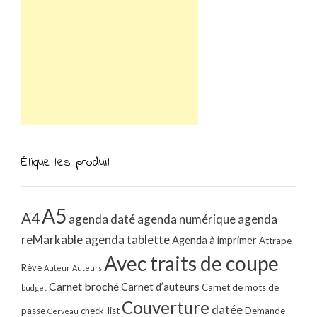
Étiquettes produit
A5
A4
agenda daté
agenda numérique
agenda
reMarkable
agenda tablette
Agenda à imprimer
Attrape
Avec traits de coupe
Rêve
Auteur
Auteurs
Carnet broché
Carnet d’auteurs
Carnet de mots de
budget
Couverture
datée
passe
check-list
Demande
Cerveau