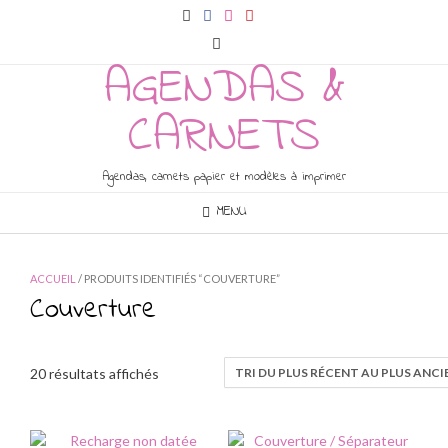
Skip
to
content
AGENDAS &
CARNETS
Agendas, carnets papier et modèles à imprimer
MENU
ACCUEIL
/ PRODUITS IDENTIFIÉS “COUVERTURE”
Couverture
Trié
20 résultats affichés
du
plus
récent