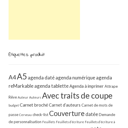
Étiquettes produit
A5
A4
agenda daté
agenda numérique
agenda
reMarkable
agenda tablette
Agenda à imprimer
Attrape
Avec traits de coupe
Rêve
Auteur
Auteurs
Carnet broché
Carnet d’auteurs
Carnet de mots de
budget
Couverture
datée
passe
check-list
Demande
Cerveau
de personnalisation
Feuillets
Feuillets d’écriture
Feuillets d’écriture à