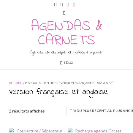
Skip
to
content
AGENDAS &
CARNETS
Agendas, carnets papier et modèles à imprimer
MENU
ACCUEIL
/ PRODUITS IDENTIFIÉS “VERSION FRANÇAISE ET ANGLAISE”
Version française et anglaise
Trié
2 résultats affichés
du
plus
récent