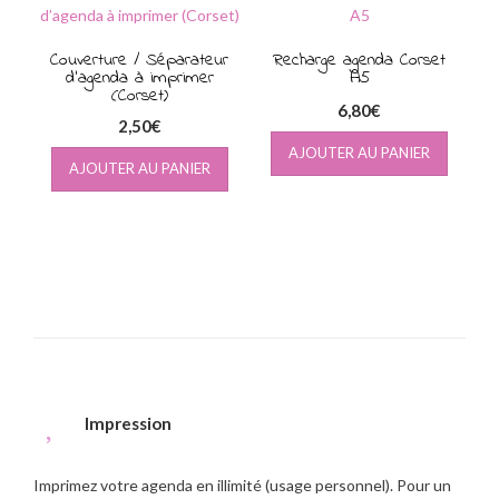
au
plus
Couverture / Séparateur
ancien
Recharge agenda Corset
d’agenda à imprimer
A5
(Corset)
6,80
€
2,50
€
AJOUTER AU PANIER
AJOUTER AU PANIER
Impression
Imprimez votre agenda en illimité (usage personnel). Pour un