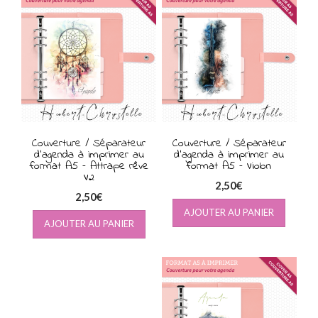
au
plus
ancien
Couverture / Séparateur
Couverture / Séparateur
d’agenda à imprimer au
d’agenda à imprimer au
format A5 – Attrape rêve
format A5 – Violon
V2
2,50
€
2,50
€
AJOUTER AU PANIER
AJOUTER AU PANIER