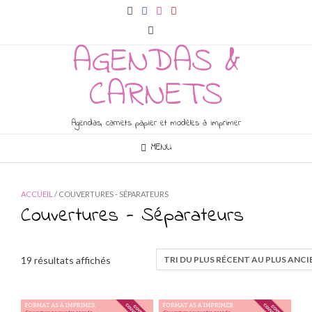
Skip
to
content
AGENDAS &
CARNETS
Agendas, carnets papier et modèles à imprimer
MENU
ACCUEIL
/ COUVERTURES - SÉPARATEURS
Couvertures - Séparateurs
Trié
19 résultats affichés
du
plus
récent