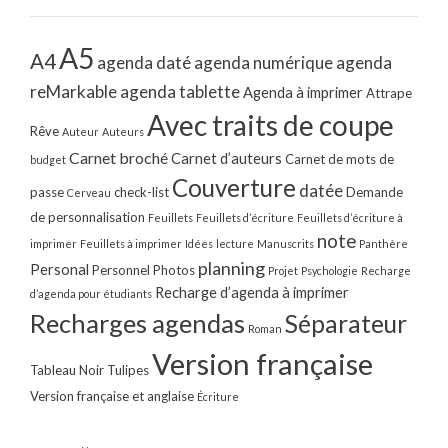
A5
A4
agenda daté
agenda numérique
agenda
reMarkable
agenda tablette
Agenda à imprimer
Attrape
Avec traits de coupe
Rêve
Auteur
Auteurs
Carnet broché
Carnet d’auteurs
Carnet de mots de
budget
Couverture
datée
passe
check-list
Demande
Cerveau
de personnalisation
Feuillets
Feuillets d’écriture
Feuillets d’écriture à
note
imprimer
Feuillets à imprimer
Idées
lecture
Manuscrits
Panthère
planning
Personal
Personnel
Photos
Projet
Psychologie
Recharge
Recharge d’agenda à imprimer
d’agenda pour étudiants
Recharges agendas
Séparateur
Roman
Version française
Tableau Noir
Tulipes
Version française et anglaise
Écriture