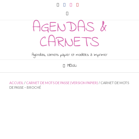
Skip
to
content
AGENDAS &
CARNETS
Agendas, carnets papier et modèles à imprimer
MENU
ACCUEIL
/
CARNET DE MOTS DE PASSE (VERSION PAPIER)
/ CARNET DE MOTS
DE PASSE – BROCHÉ