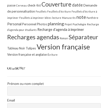
Couverture
datée
passe
check-list
Demande
Cerveau
de personnalisation
Feuillets
Feuillets d’écriture
Feuillets d’écriture à
note
imprimer
Feuillets à imprimer
Idées
lecture
Manuscrits
Panthère
planning
Personal
Personnel
Photos
Projet
Psychologie
Recharge
Recharge d’agenda à imprimer
d’agenda pour étudiants
Recharges agendas
Séparateur
Roman
Version française
Tableau Noir
Tulipes
Version française et anglaise
Écriture
Newsletter
Prénom ou nom complet
Email