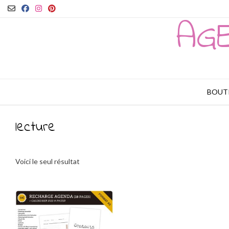
Skip
to
AG
content
BOUT
lecture
Voici le seul résultat