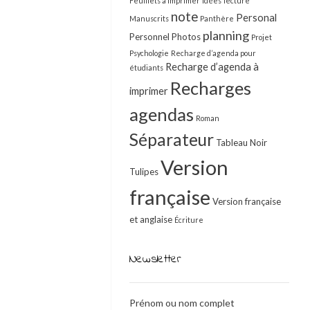
Feuillets à imprimer
Idées
lecture
note
Personal
Manuscrits
Panthère
planning
Personnel
Photos
Projet
Psychologie
Recharge d’agenda pour
Recharge d’agenda à
étudiants
Recharges
imprimer
agendas
Roman
Séparateur
Tableau Noir
Version
Tulipes
française
Version française
et anglaise
Écriture
Newsletter
Prénom ou nom complet