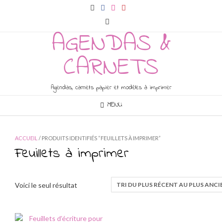
Skip
to
content
AGENDAS &
CARNETS
Agendas, carnets papier et modèles à imprimer
MENU
ACCUEIL
/ PRODUITS IDENTIFIÉS “FEUILLETS À IMPRIMER”
Feuillets à imprimer
Voici le seul résultat