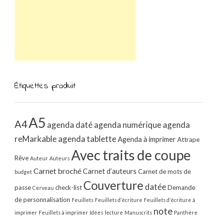
Étiquettes produit
A5
A4
agenda daté
agenda numérique
agenda
reMarkable
agenda tablette
Agenda à imprimer
Attrape
Avec traits de coupe
Rêve
Auteur
Auteurs
Carnet broché
Carnet d’auteurs
Carnet de mots de
budget
Couverture
datée
passe
check-list
Demande
Cerveau
de personnalisation
Feuillets
Feuillets d’écriture
Feuillets d’écriture à
note
imprimer
Feuillets à imprimer
Idées
lecture
Manuscrits
Panthère