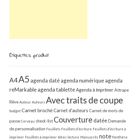
Étiquettes produit
A5
A4
agenda daté
agenda numérique
agenda
reMarkable
agenda tablette
Agenda à imprimer
Attrape
Avec traits de coupe
Rêve
Auteur
Auteurs
Carnet broché
Carnet d’auteurs
Carnet de mots de
budget
Couverture
datée
passe
check-list
Demande
Cerveau
de personnalisation
Feuillets
Feuillets d’écriture
Feuillets d’écriture à
note
imprimer
Feuillets à imprimer
Idées
lecture
Manuscrits
Panthère