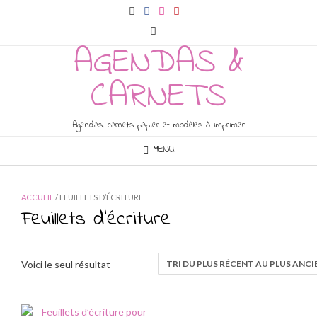
Skip
to
content
AGENDAS &
CARNETS
Agendas, carnets papier et modèles à imprimer
MENU
ACCUEIL
/ FEUILLETS D’ÉCRITURE
Feuillets d'écriture
Voici le seul résultat