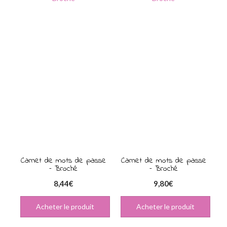
plus
ancien
Carnet de mots de passe
Carnet de mots de passe
– Broché
– Broché
8,44
€
9,80
€
Acheter le produit
Acheter le produit