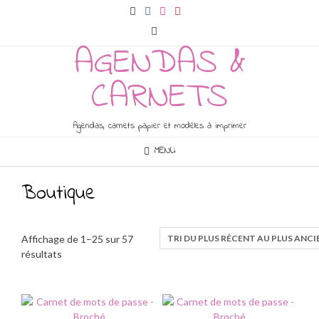
Skip
to
content
AGENDAS &
CARNETS
Agendas, carnets papier et modèles à imprimer
MENU
Boutique
Affichage de 1–25 sur 57
Trié
résultats
du
plus
récent
au