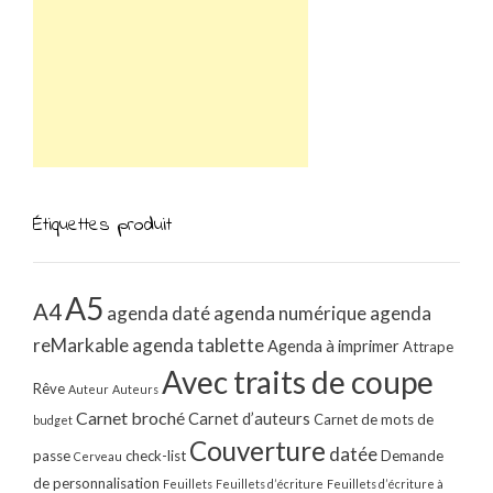
Étiquettes produit
A5
A4
agenda daté
agenda numérique
agenda
reMarkable
agenda tablette
Agenda à imprimer
Attrape
Avec traits de coupe
Rêve
Auteur
Auteurs
Carnet broché
Carnet d’auteurs
Carnet de mots de
budget
Couverture
datée
passe
check-list
Demande
Cerveau
de personnalisation
Feuillets
Feuillets d’écriture
Feuillets d’écriture à