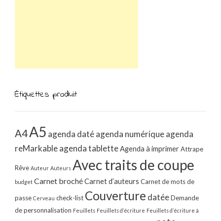
Étiquettes produit
A5
A4
agenda daté
agenda numérique
agenda
reMarkable
agenda tablette
Agenda à imprimer
Attrape
Avec traits de coupe
Rêve
Auteur
Auteurs
Carnet broché
Carnet d’auteurs
Carnet de mots de
budget
Couverture
datée
passe
check-list
Demande
Cerveau
de personnalisation
Feuillets
Feuillets d’écriture
Feuillets d’écriture à