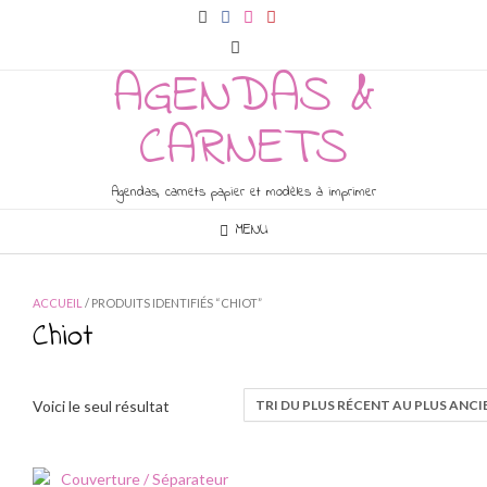
Skip
to
content
AGENDAS &
CARNETS
Agendas, carnets papier et modèles à imprimer
MENU
ACCUEIL
/ PRODUITS IDENTIFIÉS “CHIOT”
Chiot
Voici le seul résultat